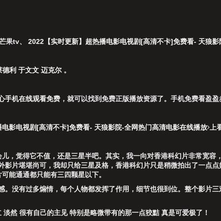
芒果tv
、
2022【实时更新】超热播电影电视剧[高清不卡]免费看- 天狼
莱德利
于文文
迈克尔
。
心手机在线观看免费
，就可以找到免费正版播放资源了。手机免费看盈盈
播电影电视剧[高清不卡]免费看- 天狼影院-全网热门高清电影在线播放
上
会儿，觉得它不值，还是三星半吧。其实，我一向对香港科幻片非常宽容
国外影片堪堪尚可，我却只给三星及格，香港科幻片只是稍微拍出了一点
片可能通通都只能有三四颗星以下。
感。没有过多煽情，每个人物都发挥了作用，细节也很到位。整个影片三
 淡然 很有自己的主见 特别是略微带有的那一点狡黠 真是可爱极了！