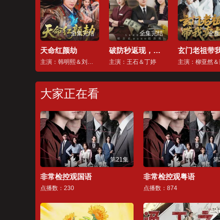
全集完结
全集完结
全集
天命红颜劫
破防秒返现，女神心悦追不停
主演：韩明熙＆刘星辰
主演：王石＆丁婷
大家正在看
第21集
第
非常检控观国语
非常检控观粤语
点播数：230
点播数：874