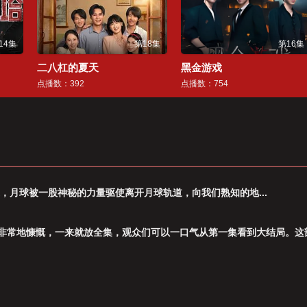
14集
第18集
第16集
二八杠的夏天
黑金游戏
点播数：392
点播数：754
，⽉球被⼀股神秘的⼒量驱使离开⽉球轨道，向我们熟知的地...
非常地慷慨，一来就放全集，观众们可以一口气从第一集看到大结局。这