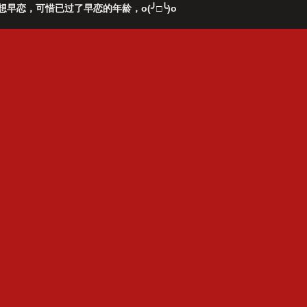
恋，可惜已过了早恋的年龄，o(╯□╰)o