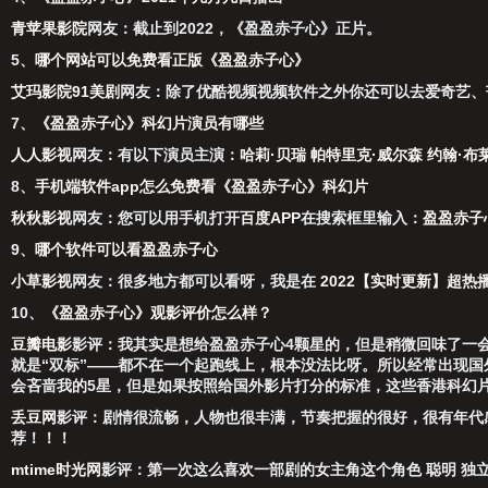
青苹果影院
网友：截止到2022，《盈盈赤子心》正片。
5、
哪个网站可以免费看正版《盈盈赤子心》
艾玛影院91美剧
网友：除了
优酷视频
视频软件之外你还可以去
爱奇艺
、
7、
《盈盈赤子心》科幻片演员有哪些
人人影视
网友：有以下演员主演：
哈莉·贝瑞
帕特里克·威尔森
约翰·布
8、
手机端软件app怎么免费看《盈盈赤子心》科幻片
秋秋影视
网友：您可以用手机打开
百度APP
在搜索框里输入：
盈盈赤子
9、
哪个软件可以看盈盈赤子心
小草影视
网友：很多地方都可以看呀，我是在
2022【实时更新】超热
10、
《盈盈赤子心》观影评价怎么样？
豆瓣电影
影评：我其实是想给盈盈赤子心4颗星的，但是稍微回味了一
就是“双标”——都不在一个起跑线上，根本没法比呀。所以经常出现
会吝啬我的5星，但是如果按照给国外影片打分的标准，这些香港科幻
丢豆网
影评：剧情很流畅，人物也很丰满，节奏把握的很好，很有年代
荐！！！
mtime时光网
影评：第一次这么喜欢一部剧的女主角这个角色 聪明 独立