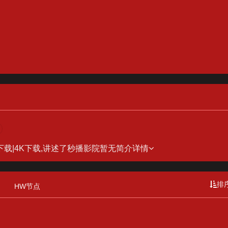
清下载|4K下载,讲述了秒播影院暂无简介
详情
排
HW节点