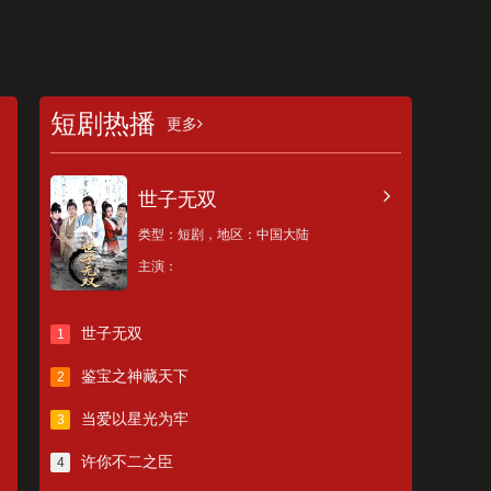
短剧热播
更多
世子无双
类型：
短剧，
地区：
中国大陆
主演：
世子无双
1
鉴宝之神藏天下
2
当爱以星光为牢
3
许你不二之臣
4