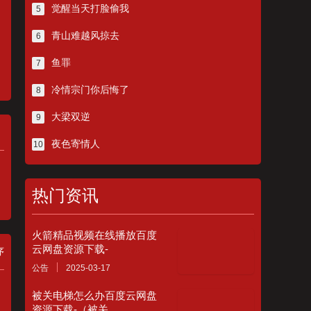
觉醒当天打脸偷我
5
青山难越风掠去
6
鱼罪
7
冷情宗门你后悔了
8
大梁双逆
9
夜色寄情人
10
热门资讯
火箭精品视频在线播放百度
云网盘资源下载-
序
公告
2025-03-17
被关电梯怎么办百度云网盘
资源下载-（被关