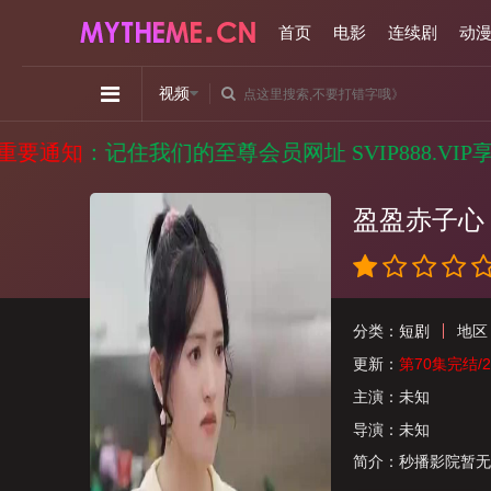
首页
电影
连续剧
动
视频
知
：记住我们的至尊会员网址 SVIP888.VIP
盈盈赤子心
分类：
短剧
地区
更新：
第70集完结/202
主演：
未知
导演：
未知
简介：
秒播影院暂无简