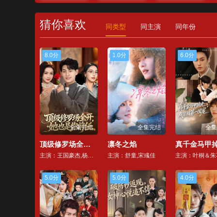
猜你喜欢
同类型
同主演
同年份
8.0分
1.0分
6.0分
全集完结
全集完结
全集
顶级修罗场全开，她也是你前任
凛冬之焰
主演：王国豪杰,杨子愉
主演：舒童,宋彧佳
主演：叶桐＆朱
5.0分
5.0分
4.0分