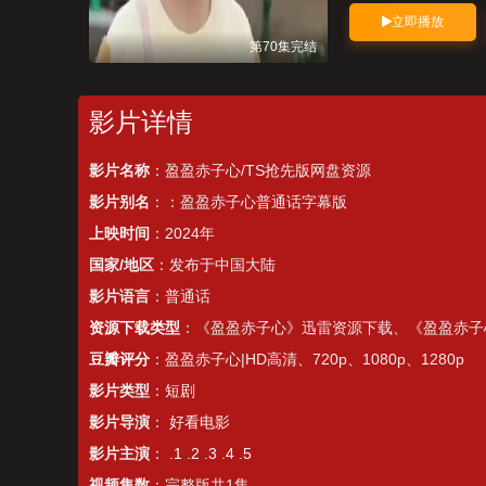
立即播放
第70集完结
影片详情
影片名称
：盈盈赤子心/TS抢先版网盘资源
影片别名
：：盈盈赤子心普通话字幕版
上映时间
：2024年
国家/地区
：发布于中国大陆
影片语言
：普通话
资源下载类型
：《盈盈赤子心》迅雷资源下载、《盈盈赤子
豆瓣评分
：盈盈赤子心|HD高清、720p、1080p、1280p
影片类型
：
短剧
影片导演
：
好看电影
影片主演
：
.1
.2
.3
.4
.5
视频集数
：完整版共1集