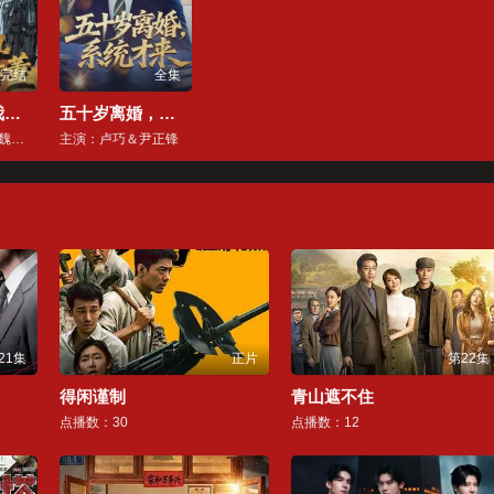
完结
全集
玄门老祖带我卖古董
五十岁离婚，系统才来
主演：柳亚然＆魏予欣
主演：卢巧＆尹正锋
21集
正片
第22集
得闲谨制
青山遮不住
点播数：30
点播数：12