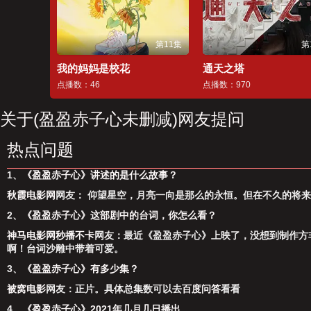
第11集
第
我的妈妈是校花
通天之塔
点播数：46
点播数：970
关于(盈盈赤子心未删减)网友提问
热点问题
1、
《盈盈赤子心》讲述的是什么故事？
秋霞电影网
网友： 仰望星空，⽉亮⼀向是那么的永恒。但在不久的将来
2、
《盈盈赤子心》这部剧中的台词，你怎么看？
神马电影网秒播不卡
网友：最近《盈盈赤子心》上映了，没想到制作方
啊！台词沙雕中带着可爱。
3、
《盈盈赤子心》有多少集？
被窝电影
网友：正片。具体总集数可以去
百度问答
看看
4、
《盈盈赤子心》2021年几月几日播出