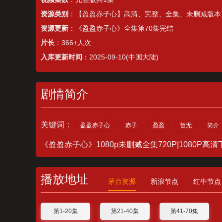
资源类别
：【盈盈赤子心】高清、完整、全集、未删减版本
资源更新
：《盈盈赤子心》全集第70集完结
片长
：366+人次
入库更新时间
：2025-09-10(中国大陆)
剧情简介
关键词：
盈盈赤子心
赤子
盈盈
暂无
简介
《盈盈赤子心》1080p未删减全集720P|1080P高
播放地址
茅台资源
新浪节点
红牛节点
第1-20集
第21-40集
第41-70集