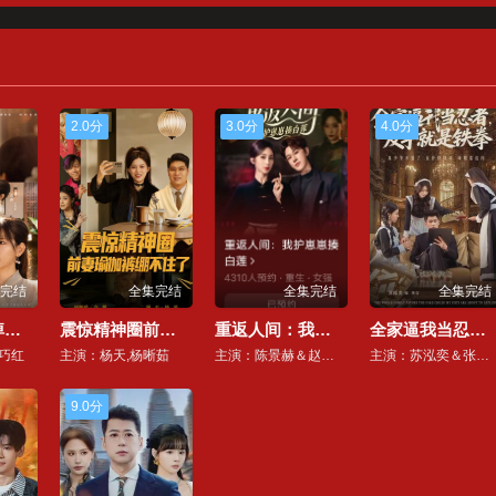
2.0分
3.0分
4.0分
完结
全集完结
全集完结
全集完结
真千金马甲掉光，成京圈第一团宠
震惊精神圈前妻瑜伽裤绷不住了（离婚后，我看系统逆袭）
重返人间：我护崽崽揍白莲
全家逼我当忍者反手就是铁拳
巧红
主演：杨天,杨晰茹
主演：陈景赫＆赵慧楠
主演：苏泓奕＆张慧尧
9.0分