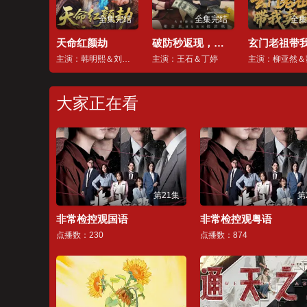
全集完结
全集完结
全集
天命红颜劫
破防秒返现，女神心悦追不停
主演：韩明熙＆刘星辰
主演：王石＆丁婷
大家正在看
第21集
第
非常检控观国语
非常检控观粤语
点播数：230
点播数：874