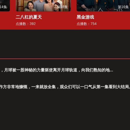
14集
第18集
第16集
二八杠的夏天
黑金游戏
点播数：392
点播数：754
，⽉球被⼀股神秘的⼒量驱使离开⽉球轨道，向我们熟知的地...
作方非常地慷慨，一来就放全集，观众们可以一口气从第一集看到大结局