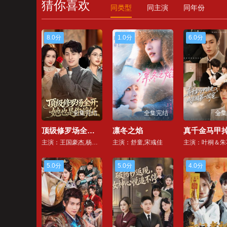
猜你喜欢
同类型
同主演
同年份
8.0分
1.0分
6.0分
全集完结
全集完结
全集
顶级修罗场全开，她也是你前任
凛冬之焰
主演：王国豪杰,杨子愉
主演：舒童,宋彧佳
主演：叶桐＆朱
5.0分
5.0分
4.0分