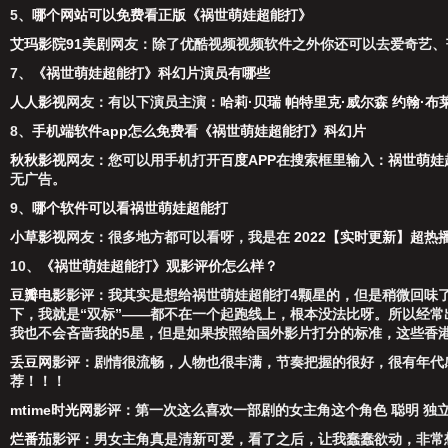
5、
哪个网站可以免费看正版《祸世萌娃超能打》
艾玛影院91美剧
网友：除了
优酷视频
视频软件之外你还可以去
爱奇艺
、
7、
《祸世萌娃超能打》科幻片演员有哪些
人人影视
网友：有以下演员主演：
哈莉·贝瑞
帕特里克·威尔森
约翰·布
8、
手机端软件app怎么免费看《祸世萌娃超能打》科幻片
秋秋影视
网友：您可以用手机打开
百度APP
在搜索框里输入：
祸世萌娃
无广告。
9、
哪个软件可以看祸世萌娃超能打
小草影视
网友：很多地方都可以看呀，我是在
2022【实时更新】超热
10、
《祸世萌娃超能打》观影评价怎么样？
豆瓣电影
影评：我其实是想给祸世萌娃超能打4颗星的，但是稍微回味
下，我就是“双标”——都不在一个起跑线上，根本没法比呀。所以经
我也不会吝啬我的5星，但是如果按照给国外影片打分的标准，这些香
丢豆网
影评：剧情很流畅，人物也很丰满，节奏把握的很好，很有年代
荐！！！
mtime时光网
影评：第一次这么喜欢一部剧的女主角这个角色 聪明 独立
烂番茄
影评：男女主角真是清新可爱，看了之后，让我蠢蠢欲动，非常想早