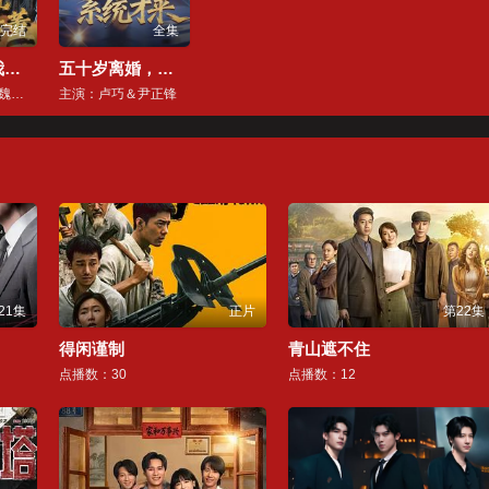
完结
全集
玄门老祖带我卖古董
五十岁离婚，系统才来
主演：柳亚然＆魏予欣
主演：卢巧＆尹正锋
21集
正片
第22集
得闲谨制
青山遮不住
点播数：30
点播数：12