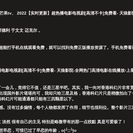
芒果tv
、
2022【实时更新】超热播电影电视剧[高清不卡]免费看- 天狼
莱德利
于文文
迈克尔
。
超能打手机在线观看免费
，就可以找到免费正版播放资源了。手机免费看
播电影电视剧[高清不卡]免费看- 天狼影院-全网热门高清电影在线播放
上
了一会儿，觉得它不值，还是三星半吧。其实，我一向对香港科幻片非常
常出现国外影片堪堪尚可，我却只给三星及格，香港科幻片只是稍微拍出
港科幻片可能通通都只能有三四颗星以下。
感。没有过多煽情，每个人物都发挥了作用，细节也很到位。整个影片三
 淡然 很有自己的主见 特别是略微带有的那一点狡黠 真是可爱极了！
恋，可惜已过了早恋的年龄，o(╯□╰)o