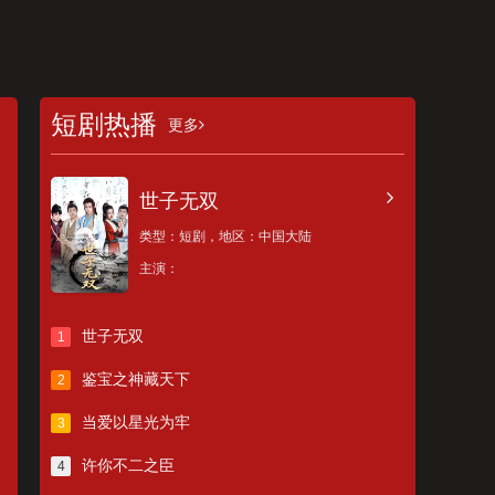
短剧热播
更多
世子无双
类型：
短剧，
地区：
中国大陆
主演：
世子无双
1
鉴宝之神藏天下
2
当爱以星光为牢
3
许你不二之臣
4