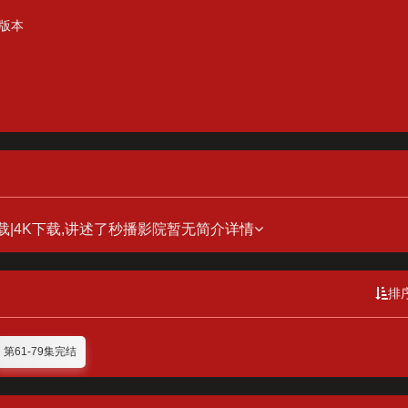
版本
下载|4K下载,讲述了秒播影院暂无简介
详情
排
第61-79集完结