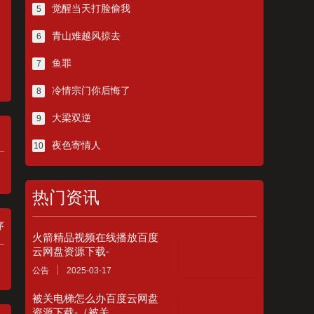
觉醒当天打脸偷我
5
青山难越风掠去
6
鱼罪
7
冷情宗门你后悔了
8
大梁双逆
9
夜色寄情人
10
热门资讯
序
火箭精品视频在线播放百度
云网盘资源下载-
公告
2025-03-17
被关电梯怎么办百度云网盘
资源下载-（被关