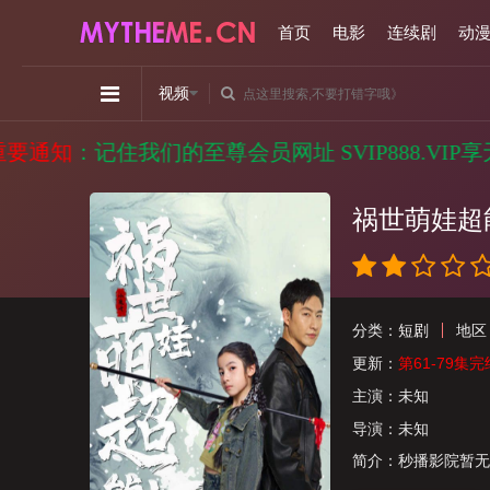
首页
电影
连续剧
动
视频
：记住我们的至尊会员网址 SVIP888.VIP享
祸世萌娃超
分类：
短剧
地区
更新：
第61-79集完结/
主演：
未知
导演：
未知
简介：
秒播影院暂无简