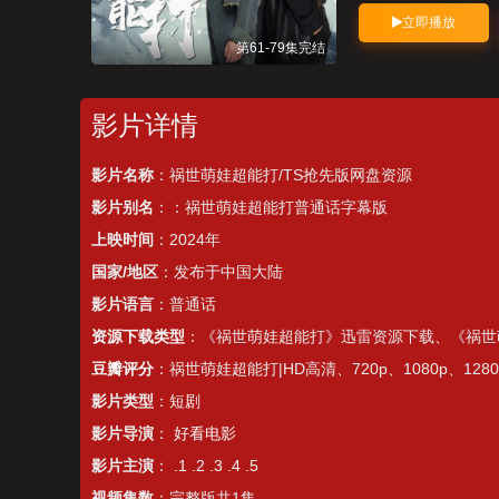
立即播放
第61-79集完结
影片详情
影片名称
：祸世萌娃超能打/TS抢先版网盘资源
影片别名
：：祸世萌娃超能打普通话字幕版
上映时间
：2024年
国家/地区
：发布于中国大陆
影片语言
：普通话
资源下载类型
：《祸世萌娃超能打》迅雷资源下载、《祸世
豆瓣评分
：祸世萌娃超能打|HD高清、720p、1080p、1280
影片类型
：
短剧
影片导演
：
好看电影
影片主演
：
.1
.2
.3
.4
.5
视频集数
：完整版共1集