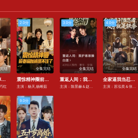
2.0分
3.0分
4.0分
完结
全集完结
全集完结
全集完结
真千金马甲掉光，成京圈第一团宠
震惊精神圈前妻瑜伽裤绷不住了（离婚后，我看系统逆袭）
重返人间：我护崽崽揍白莲
全家逼我当忍者反手就是铁拳
巧红
主演：杨天,杨晰茹
主演：陈景赫＆赵慧楠
主演：苏泓奕＆张慧尧
9.0分