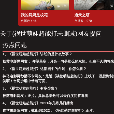
第11集
第
我的妈妈是校花
通天之塔
点播数：46
点播数：970
关于(祸世萌娃超能打未删减)网友提问
热点问题
1、
《祸世萌娃超能打》讲述的是什么故事？
秋霞电影网
网友： 仰望星空，⽉亮⼀向是那么的永恒。但在不久的将来
2、
《祸世萌娃超能打》这部剧中的台词，你怎么看？
神马电影网秒播不卡
网友：最近《祸世萌娃超能打》上映了，没想到制
笑啊！台词沙雕中带着可爱。
3、
《祸世萌娃超能打》有多少集？
被窝电影
网友：正片。具体总集数可以去
百度问答
看看
4、
《祸世萌娃超能打》2021年几月几日播出
青苹果影院
网友：截止到2022，《祸世萌娃超能打》正片。