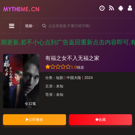
视频
,长期更新,若不小心点到广告返回重新点击内容即可
有福之女不入无福之家
1.0
很差
分类：
短剧
中国大陆
2024
主演：
未知
导演：
未知
全32集
立即播放
收藏