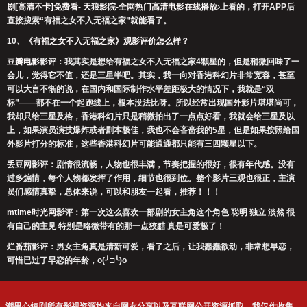
剧[高清不卡]免费看- 天狼影院-全网热门高清电影在线播放
上看的，打开APP后
直接搜索“有福之女不入无福之家”就能看了。
10、
《有福之女不入无福之家》观影评价怎么样？
豆瓣电影
影评：我其实是想给有福之女不入无福之家4颗星的，但是稍微回味了一
会儿，觉得它不值，还是三星半吧。其实，我一向对香港科幻片非常宽容，甚至
可以大言不惭的说，在国内和国际制作水平差距极大的情况下，我就是“双
标”——都不在一个起跑线上，根本没法比呀。所以经常出现国外影片堪堪尚可，
我却只给三星及格，香港科幻片只是稍微拍出了一点点好看，我就会给三星及以
上，如果演员演技爆炸或者剧本极佳，我也不会吝啬我的5星，但是如果按照给国
外影片打分的标准，这些香港科幻片可能通通都只能有三四颗星以下。
丢豆网
影评：剧情很流畅，人物也很丰满，节奏把握的很好，很有年代感。没有
过多煽情，每个人物都发挥了作用，细节也很到位。整个影片三观也很正，主演
员们感情真挚，总体来说，可以和朋友一起看，推荐！！！
mtime时光网
影评：第一次这么喜欢一部剧的女主角这个角色 聪明 独立 淡然 很
有自己的主见 特别是略微带有的那一点狡黠 真是可爱极了！
烂番茄
影评：男女主角真是清新可爱，看了之后，让我蠢蠢欲动，非常想早恋，
可惜已过了早恋的年龄，o(╯□╰)o
潮男心短剧所有影视资源均来自网友分享以及互联网公开资源抓取，我仅作收集，