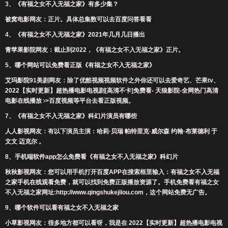
3、
《有福之女不入无福之家》有多少集？
被窝电影
网友：正片。具体总集数可以去
百度问答
看看
4、
《有福之女不入无福之家》2021年几月几日播出
青苹果影院
网友：截止到2022，《有福之女不入无福之家》正片。
5、
哪个网站可以免费看正版《有福之女不入无福之家》
艾玛影院91美剧
网友：除了
优酷视频
视频软件之外你还可以去
爱奇艺
、
芒果tv
、
2022【实时更新】超热播电影电视剧[高清不卡]免费看- 天狼影院-全网热门高清
电影在线播放
>
百度视频
等平台去看正版视频。
7、
《有福之女不入无福之家》科幻片演员有哪些
人人影视
网友：有以下演员主演：
哈莉·贝瑞
帕特里克·威尔森
约翰·布莱德利
于
文文
迈克尔
。
8、
手机端软件app怎么免费看《有福之女不入无福之家》科幻片
秋秋影视
网友：您可以用手机打开
百度APP
在搜索框里输入：
有福之女不入无福
之家手机在线观看免费
，就可以找到免费正版播放资源了。手机免费看有福之女
不入无福之家网址:
http://www.qingshukejilou.com
，这个网站免费无广告。
9、
哪个软件可以看有福之女不入无福之家
小草影视
网友：很多地方都可以看呀，我是在
2022【实时更新】超热播电影电视